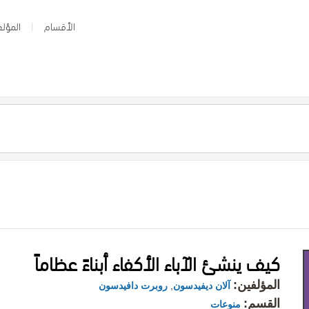
الأقسام
المؤلف
كيف ينشئ الآباء الأكفاء أبناءً عظاماً
المؤلفين:
آلان ديفيدسون
,
روبرت دافيدسون
القسم:
منوعات