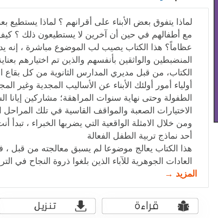
لماذا يتفوق بعض الأبناء على أقرانهم ؟ لماذا يستطيع بعض
مع أطفالهم في حين أن آخرين لا يستطيعون ذلك ؟ كيف ينش
عظاماً؟ هذا الكتاب يصيب لب الموضوع مباشرة ، إنه يد
المنضبطين والواثقين بأنفسهم والذين تم اختيارهم بعناية
الكتاب، من قبل مديري المدارس الثانوية من كل بقاع ال
أولياء أمور أولئك الأبناء عن الأساليب المجدية وغير المج
الطفولة وحتى نهاية سنوات المراهقة؛ مشاركين إيانا السب
الاختيارات الصعبة والمواقف القاسية في تلك المراحل ا
ومن خلال الامثلة الواقعية التي يضربها الخبراء ، تبدأ
أحد نماذج تربية الطفل الفعالة
هذا الكتاب يعالج موضوعا لم يسبق معالجته من قبل ، 
العادات الجوهرية للآباء الذين بلغوا ذروة النجاح في الترب
المزيد →