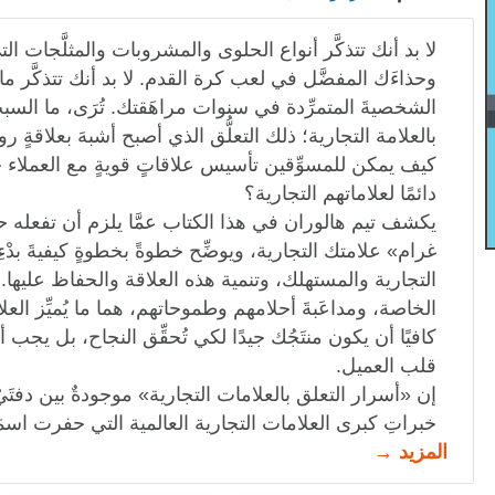
لا بد أنك تتذكَّر أنواع الحلوى والمشروبات والمثلَّجات ال
وحذاءَك المفضَّل في لعب كرة القدم. لا بد أنك تتذكَّر ما
الشخصيةَ المتمرِّدة في سنوات مراهَقتك. تُرَى، ما السبب
بالعلامة التجارية؛ ذلك التعلُّق الذي أصبح أشبهَ بعلاقةٍ ر
كيف يمكن للمسوِّقين تأسيس علاقاتٍ قويةٍ مع العملاء جو
دائمًا لعلاماتهم التجارية؟
يكشف تيم هالوران في هذا الكتاب عمَّا يلزم أن تفعله ح
غرام» علامتك التجارية، ويوضِّح خطوةً بخطوةٍ كيفيةَ بدْءِ
التجارية والمستهلك، وتنمية هذه العلاقة والحفاظ عليها. 
الخاصة، ومداعَبةَ أحلامهم وطموحاتهم، هما ما يُميِّز الع
كافيًا أن يكون منتَجُك جيدًا لكي تُحقِّق النجاح، بل يجب 
قلب العميل.
إن «أسرار التعلق بالعلامات التجارية» موجودةٌ بين دفتَيْ
خبراتِ كبرى العلامات التجارية العالمية التي حفرت اس
المزيد →