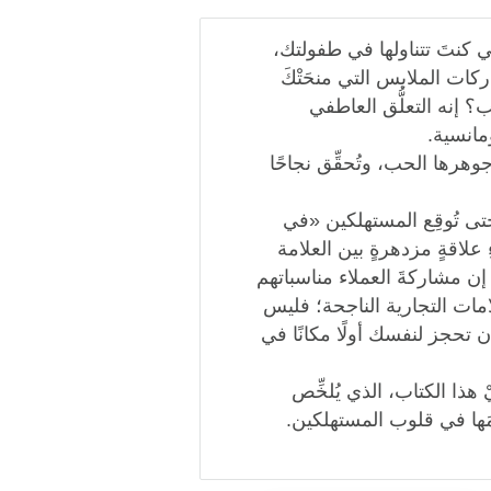
تي كنتَ تتناولها في طفولتك،
ركات الملابس التي منحَتْكَ
؟ إنه التعلُّق العاطفي
ومانسية.
هرها الحب، وتُحقِّق نجاحًا
تى تُوقِع المستهلكين «في
 علاقةٍ مزدهرةٍ بين العلامة
إن مشاركةَ العملاء مناسباتهم
لامات التجارية الناجحة؛ فليس
أن تحجز لنفسك أولًا مكانًا في
 هذا الكتاب، الذي يُلخِّص
مَها في قلوب المستهلكين.