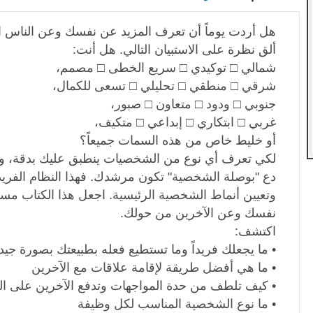
هل أردت يوماً أن تعرف المزيد عن نفسك وعن الناس ا
ألق نظرة على الاستبيان التالي. هل أنت:
شمالي □ توكيدي □ سريع الخطى □ مصمم،
شرقي □ منطقي □ تحليلي □ تسعى للكمال،
جنوبي □ ودود □ متعاون □ صبور،
غربي □ ابتكاري □ إبداعي □ متكيف،
أو خليط خاص من هذه السمات جميعاً؟
لكي تعرف أي نوع من الشخصيات ينطبق عليك بدقة، وع
دع "بوصلة الشخصية" تكون مرشدك. فهذا النظام الفري
وتعيين أنماط الشخصية الرئيسية. اجعل هذا الكتاب م
نفسك وعن الآخرين من حولك.
اكتشف:
• ما يجعلك فريداً وما تستطيع فعله بطبيعتك بصورة جيد
• ما هي أفضل طريقة لإقامة علاقات مع الآخرين
• كيف تلطف من حدة المواجهات وتدفع الآخرين على ال
• ما نوع الشخصية المناسب لكل وظيفة