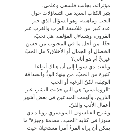
مؤثراته، بجانب فلسفي وعلمي.
يثير الكتاب العديد من التساؤلات حول
الحب وماهيته، وهو السؤال الذي حير
عدد كبير من فلاسفة العرب والغرب عبر
القرون، ويتساءل المؤلف: هل نحبّ،
حقّا، من أجل ما في المحبوب من حسن
الخصال أو الجمال أو الأخلاق؟ هل الحبّ
غيريٌّ أم هو أناني؟
ويلفت دي سوزا إلى أن هناك أنواعا
كثيرة من الحبّ، من بينها: الودُّ والصداقة
الوثيقة، لكنّ الرغبة أو الحب
“الرومانسي” هي التي جذبت البشر، عبر
التاريخ، وألهمت المبدعين في بعض أشهر
أعمال الأدب والفنّ.
وشرح الفيلسوف السويسري رونالد دي
سوزا في كتابه “الحب.. مقدمة وجيزة” ما
يمكن أن يراه المرءُ أمرا مستحيلا، حيث