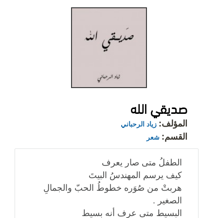
صديقي الله
المؤلف:
زياد الرحباني
القسم:
شعر
الطفلُ متى صار يعرف
كيف يرسم المهندسُ البيتَ
هربتْ من صُوَره خطوطُ الحبّ والجمالِ
الصغير .
البسيط متى عرف أنه بسيط