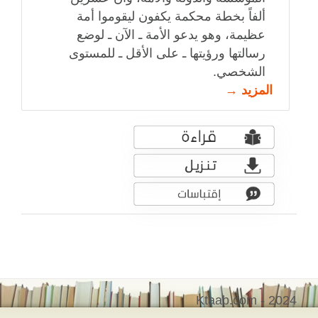
ألفاً بخطة محكمة يكفون ليقوموا أمة
عظيمة، وهو يدعو الأمة ـ الآن ـ لوضع
رسالتها ورؤيتها ـ على الأقل ـ للمستوى
الشخصي.
المزيد →
Ktaab.com - 2024