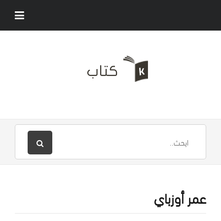
عمر أوزباي