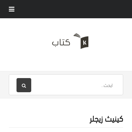
كينيث زيجلر