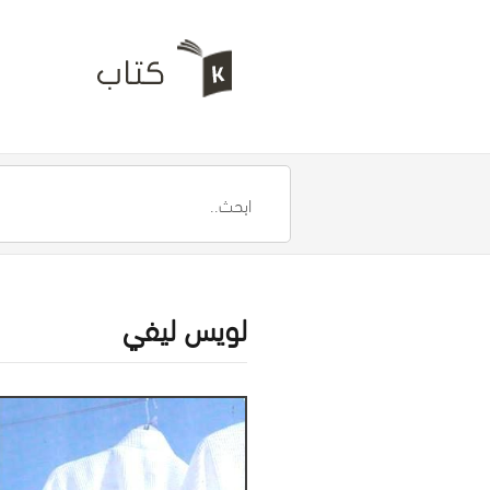
لويس ليفي