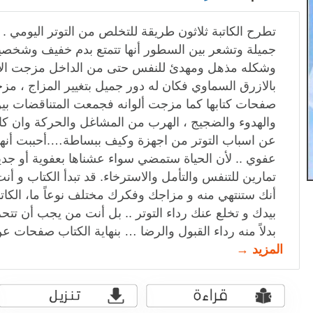
تطرح الكاتبة ثلاثون طريقة للتخلص من التوتر اليومي .
جميلة وتشعر بين السطور أنها تتمتع بدم خفيف وشخصيته
وشكله مذهل ومهدئ للنفس حتى من الداخل مزجت الالو
بالازرق السماوي فكان له دور جميل بتغيير المزاج ، مزج
صفحات كتابها كما مزجت ألوانه فجمعت المتناقضات بين 
والهدوء والضجيج ، الهرب من المشاغل والحركة وان كانت
عن اسباب التوتر من اجهزة وكيف ببساطة….أحببت أنها
عفوي .. لأن الحياة ستمضي سواء عشناها بعفوية أو ج
تمارين للتنفس والتأمل والاسترخاء. قد تبدأ الكتاب و 
أنك ستنتهي منه و مزاجك وفكرك مختلف نوعاً ما، الكا
بيدك و تخلع عنك رداء التوتر .. بل أنت من يجب أن تت
بدلاً منه رداء القبول والرضا … بنهاية الكتاب صفحات عن 
المزيد →