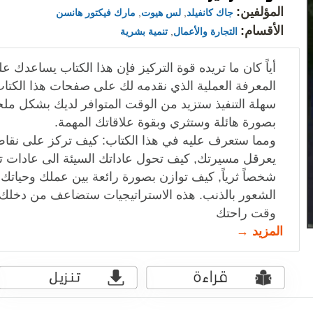
المؤلفين:
جاك كانفيلد
,
لس هيوت
,
مارك فيكتور هانسن
الأقسام:
التجارة والأعمال
,
تنمية بشرية
أياً كان ما تريده قوة التركيز فإن هذا الكتاب يساعدك ع
المعرفة العملية الذي نقدمه لك على صفحات هذا الكت
سهلة التنفيذ ستزيد من الوقت المتوافر لديك بشكل 
بصورة هائلة وستثري وبقوة علاقاتك المهمة.
ومما ستعرف عليه في هذا الكتاب: كيف تركز على نقا
يعرقل مسيرتك, كيف تحول عاداتك السيئة الى عادات 
شخصاً ثرياً, كيف توازن بصورة رائعة بين عملك وحياتك
الشعور بالذنب. هذه الاستراتيجيات ستضاعف من دخل
وقت راحتك
المزيد →