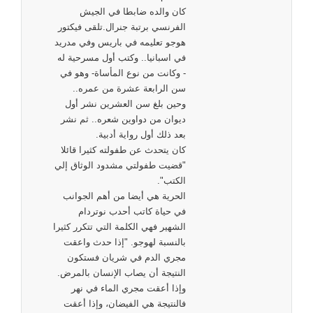
كان والده ضابطا في الجيش
الفرنسي برتبة جنرال.تلقى فيكتور
هوجو تعليمه في باريس وفي مدريد
في اسبانيا.. وكتب أول مسرحية له
- وكانت من نوع المأساة- وهو في
سن الرابعة عشرة من عمره..
وحين بلغ سن العشرين نشر أول
ديوان من دواوين شعره.. ثم نشر
بعد ذلك أول رواية أدبية.
كان يتحدث عن طفولته كثيرا قائلا
"قضيت طفولتي مشدود الوثاق إلي
الكتب".
الحرية هي أيضا من أهم الجوانب
في حياة كاتب أحدب نوتردام
الشهير فهي الكلمة التي تتكرر كثيرا
بالنسبة لهوجو. "إذا حدث واعقت
مجري الدم في شريان فستكون
النتيجة أن يصاب الإنسان بالمرض.
وإذا أعقت مجري الماء في نهر
فالنتيجة هي الفيضان، وإذا أعقت