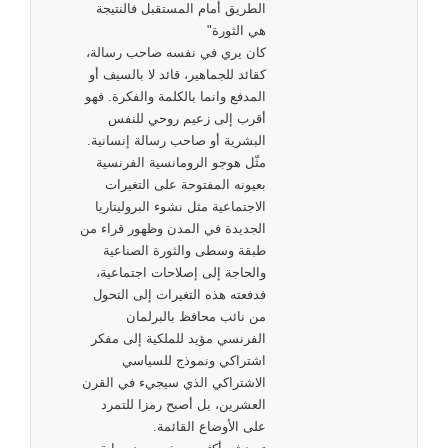
الطريق أمام المستقبل فالنتيجة
هي الثورة"
كان يري في نفسه صاحب رسالة،
كقائد للجماهير، قائد لا بالسيف أو
المدفع وانما بالكلمة والفكرة. فهو
أقرب إلى زعيم روحي للنفس
البشرية أو صاحب رسالة إنسانية.
مثّل هوجو الرومانسية الفرنسية
بعيونه المفتوحة على التغيرات
الاجتماعية مثل نشوء البروليتاريا
الجديدة في المدن وظهور قراء من
طبقة وسطى والثورة الصناعية
والحاجة إلى إصلاحات اجتماعية،
فدفعته هذه التغيرات إلى التحول
من نائب محافظ بالبرلمان
الفرنسي مؤيد للملكية إلى مفكر
اشتراكي ونموذج للسياسي
الاشتراكي الذي سيجيء في القرن
العشرين، بل أصبح رمزا للتمرد
على الأوضاع القائمة.