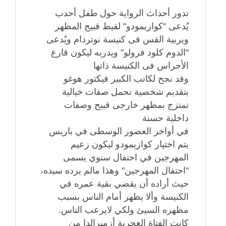
تدور أحداث الرواية حول طفل أحدب
يُدعى "كوازيمودو" لقيط قبيح المظهر
ويربية القس فى كنيسة نوتردام ويُدعى
"الدوم كلود فرولو" ويدربه ليكون قارع
الأجراس فى الكنيسة ذاتها
وقد نجح لكاتب الكبير فيكتور هوغو
بتقديم شخصية تحمل صفات خيالية
تمتزج بمظهر خارجى قبيح وصفات
داخلية حسنة
في أواخر العصور الوسطى في باريس
يتم اختيار كوازيمودو ليكون زعيم
المهرجين في احتفال سنوي يسمى
"احتفال المهرجين" وهذا مالم يرده سيده،
حيث أراده أن يقضي بقية عمره في
الكنيسة وألا يظهر أمام الناس بسبب
مظهره السيئ ولكي لايرعب الناس.
كانت الفتاة الغجرية أزميرالدا من