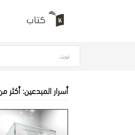
أسرار المبدعين: أكثر من 330 وثيقة تحريض على الإبداع والتفوق لأشهر المب