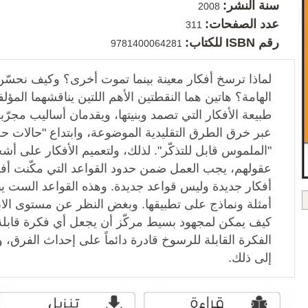
سنة النشر:
2008
عدد الصفحات:
311
رقم ISBN للكتاب:
9781400064281
لماذا ترسخ أفكار معينة بينما تموت أخرى؟ وكيف نحسّ
الهامة؟ هاتين هما النقطتين الأهم اللتين يناقشهما المؤ
طبيعة الأفكار التي تصمد وبنيتها، ويقدمان أساليب مجرّب
عبر خرق الطرق التقليدية الموضوعة، وابتداع "حالات 
"الملموس قابل للتذكّر". لذلك، ولتعميم الأفكار على 
عقولهم، يجب العمل ضمن حدود القواعد التي مكّنت أفكار
أفكار جديدة وليس قواعد جديدة. وهذه القواعد الست يبح
أمثلة ونماذج على تطبيقها. وبغض النظر عن مستوى الاب
كيف يمكن لمجهود بسيط مركّز أن يجعل أي فكرة قابلة 
الفكرة القابلة للرسوخ قادرة دائماً على إحداث الفرق،
إلى ذلك.