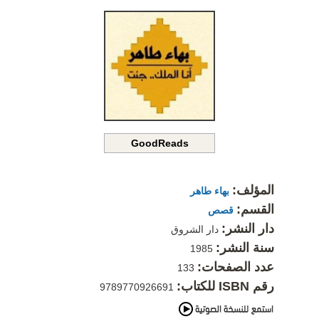
GoodReads
المؤلف:
بهاء طاهر
القسم:
قصص
دار النشر:
دار الشروق
سنة النشر:
1985
عدد الصفحات:
133
رقم ISBN للكتاب:
9789770926691