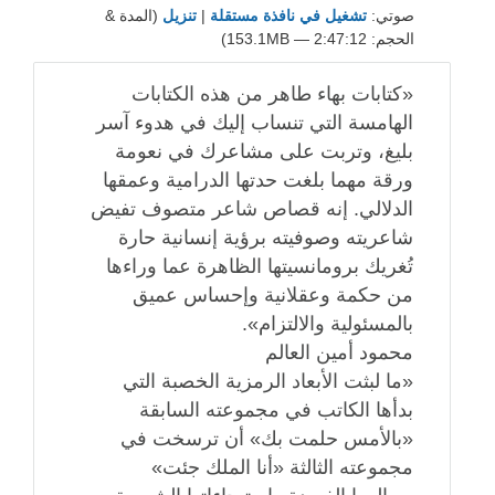
صوتي:
تشغيل في نافذة مستقلة
|
تنزيل
(المدة &
الحجم: 2:47:12 — 153.1MB)
«كتابات بهاء طاهر من هذه الكتابات
الهامسة التي تنساب إليك في هدوء آسر
بليغ، وتربت على مشاعرك في نعومة
ورقة مهما بلغت حدتها الدرامية وعمقها
الدلالي. إنه قصاص شاعر متصوف تفيض
شاعريته وصوفيته برؤية إنسانية حارة
تُغريك برومانسيتها الظاهرة عما وراءها
من حكمة وعقلانية وإحساس عميق
بالمسئولية والالتزام».
محمود أمين العالم
«ما لبثت الأبعاد الرمزية الخصبة التي
بدأها الكاتب في مجموعته السابقة
«بالأمس حلمت بك» أن ترسخت في
مجموعته الثالثة «أنا الملك جئت»