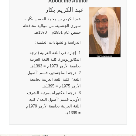
About the Author
عبد الكريم بكار
عبد الكريم بن محمد الحسن بكّار -
سوري الجنسية، من مواليد محافظة
حمص عام 1951م = 1370هـ.
الدراسة والشهادات العلمية:
1- إجازة في اللغة العربية (درجة
البكالوريوس)، كلية اللغة العربية
بجامعة الأزهر 1973م = 1393هـ
2- درجة الماجستير، قسم "أصول
اللغة"، كلية اللغة العربية بجامعة
الأزهر 1975م = 1395هـ
3- درجة الدكتوراه بمرتبة الشرف
الأولى، قسم "أصول اللغة"، كلية
اللغة العربية بجامعة الأزهر 1979م
= 1399هـ