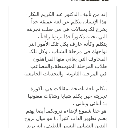
إنه من تأليف الدكتور عبد الكريم البكار ،
هذا الإنسان يتكلم عن لغة عميقة جداً
يخرج لكـ بمقالات هي من صلب تجربته
التي نحتته دكتوراً فذا تربويا راقياً ،
يتكلم وكأنه عارف بكل تلكـ الأمور التي
تواجهك في مرحلة الشباب ، وكل تلكـ
المخاوف التي يعاني منها المراهقون
طلاب المرحلة المتوسطة،والمصاعب
في المرحلة الثانوية، والتحديات الجامعية
،
يتكلم بلغة ناصحة بمقالات هي باكورة
تجربته حين يكلم شبابا وشابّات معنونها
بـ: أبنائي وبناتي ،
هو حقا شموع لإضاءة دروبكمـ أيضا يهتم
بعلم تطوير الذات كثيراً ..! هو ميال لروح
التدين الشبابي اليسير اللطيف، انه يريد