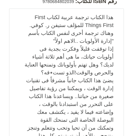
رقم ISBN للكتاب:
9780684802039
هذا الكتاب ترجمة عربية لكتاب First
Things First للمؤلف ستيفن ر. كوفي.
وهناك ترجمة أخرى لنفس الكتاب بأسم
"إدارة الأولويات ..الاهم اولاً"
إذا توقفت قليلاً وفكرت بجدية فى
أولويات حياتك، ما هى أهم ثلاثة أشياء
لديك؟ وهل تهتم بأولوياتك وتمنحها العناية
والحرص والوقت!الذو تست٭قه؟
يضئ هذا الكتاب جانباً مشرقاً فى تقنيات
إدارة الوقت ، ويمكننا من رؤية تفاصيل
صغيرة من حياتنا.. ويساعدنا هذا الكتاب
على التحرر من استبدادنا بالوقت ،
وإضاعته فيما لا يفيد ، يكتشف معك
البوصلة الخاصة التى تمنحك القوة
وتمكنك من أن تحيا وتحب وتتعلم وتنجز
وتنجح ، والأهم أن تستمتع بكل هذا..