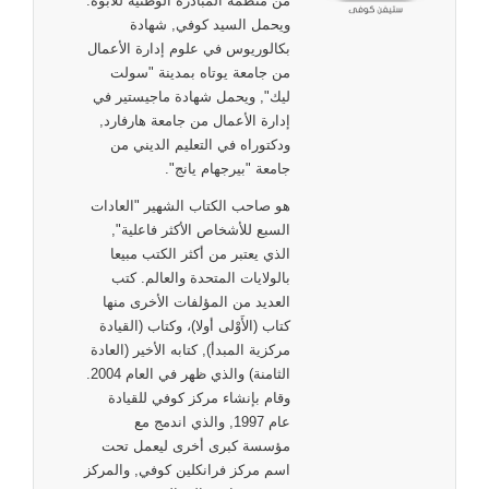
من منظمة المبادرة الوطنية للأبوة.
ويحمل السيد كوفي, شهادة
بكالوريوس في علوم إدارة الأعمال
من جامعة يوتاه بمدينة "سولت
ليك", ويحمل شهادة ماجيستير في
إدارة الأعمال من جامعة هارفارد,
ودكتوراه في التعليم الديني من
جامعة "بيرجهام يانج".
هو صاحب الكتاب الشهير "العادات
السبع للأشخاص الأكثر فاعلية",
الذي يعتبر من أكثر الكتب مبيعا
بالولايات المتحدة والعالم. كتب
العديد من المؤلفات الأخرى منها
كتاب (الأَوْلى أولا)، وكتاب (القيادة
مركزية المبدأ), كتابه الأخير (العادة
الثامنة) والذي ظهر في العام 2004.
وقام بإنشاء مركز كوفي للقيادة
عام 1997, والذي اندمج مع
مؤسسة كبرى أخرى ليعمل تحت
اسم مركز فرانكلين كوفي, والمركز