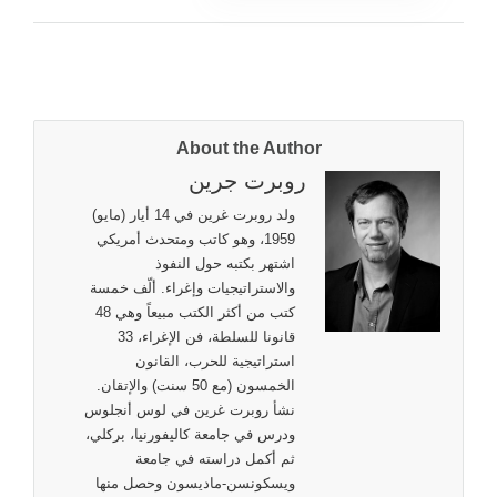
About the Author
روبرت جرين
ولد روبرت غرين في 14 أيار (مايو)
1959، وهو كاتب ومتحدث أمريكي
اشتهر بكتبه حول النفوذ
والاستراتيجيات وإغراء. ألّف خمسة
كتب من أكثر الكتب مبيعاً وهي 48
قانونا للسلطة، فن الإغراء، 33
استراتيجية للحرب، القانون
الخمسون (مع 50 سنت) والإتقان.
نشأ روبرت غرين في لوس أنجلوس
ودرس في جامعة كاليفورنيا، بركلي،
ثم أكمل دراسته في جامعة
ويسكونسن-ماديسون وحصل منها