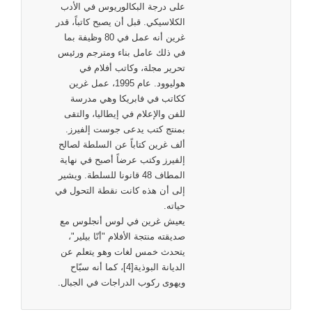
على درجة البكالوريوس في الأدب
الكلاسيكي. قبل أن يصبح كاتباً، قدر
غرين أنه عمل في 80 وظيفة بما
في ذلك عامل بناء ومترجم ورئيس
تحرير مجلة، وكاتب أفلام في
هوليوود. عام 1995، عمل غرين
ككاتب في فابريكا وهي مدرسة
للفن والإعلام في إيطاليا، والتقى
بمنتج كتب يدعى جوست إلفيرز.
ألف غرين كتاباً عن السلطة لصالح
إلفيرز وكتب عرضاً أصبح في نهاية
المطاف 48 قانونا للسلطة. ويشير
إلى أن هذه كانت نقطة التحول في
حياته.
يعيش غرين في لوس أنجلوس مع
صديقته منتجة الأفلام "أنّا بيلير"،
يتحدث خمس لغات وهو يتعلم عن
الديانة البوذية[4]، كما أنه سبّاح
ويهوى ركوب الدراجات في الجبال.