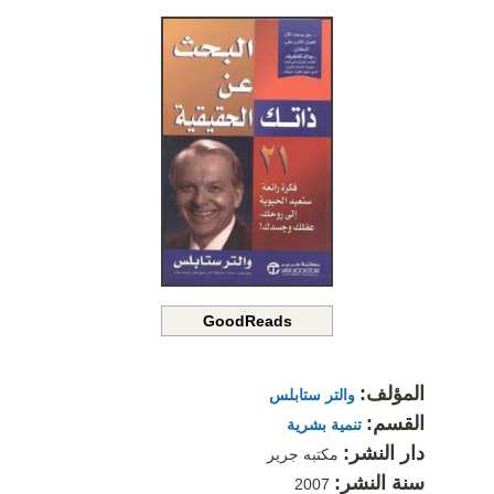
GoodReads
المؤلف:
والتر ستابلس
القسم:
تنمية بشرية
دار النشر:
مكتبه جرير
سنة النشر:
2007