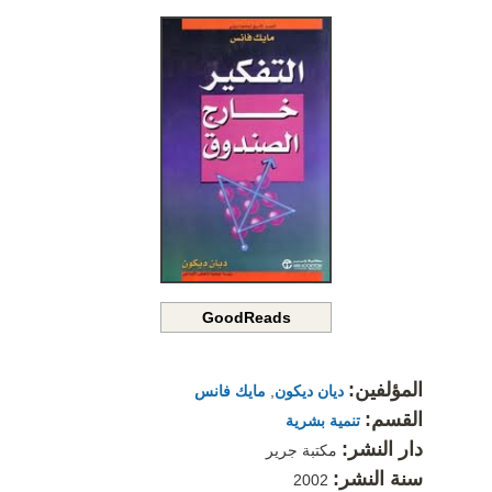
GoodReads
المؤلفين:
ديان ديكون
,
مايك فانس
القسم:
تنمية بشرية
دار النشر:
مكتبة جرير
سنة النشر:
2002