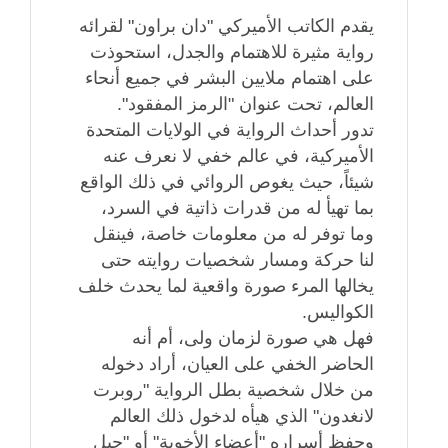
يقدم الكاتب الأميركي "دان براون" لقرائه
رواية مثيرة للاهتمام والجدل، استحوذت
على اهتمام ملايين البشر في جميع أنحاء
العالم، تحت عنوان "الرمز المفقود".
تدور أحداث الرواية في الولايات المتحدة
الأميركية، في عالم خفي لا نعرف عنه
شيئاً، حيث يغوص الروائي في ذلك الواقع
بما تهيأ له من قدرات ذاتية في السرد،
وما توفر له من معلومات خاصة، فينقل
لنا حركة ومسار شخصيات روايته حتى
يخالها المرء صورة واقعية لما يحدث خلف
الكواليس.
فهل هي صورة لزمان ولى، أم أنه
الحاضر الخفي على العيان، أراد دخوله
من خلال شخصية بطل الرواية "روبرت
لانغدون" الذي هيأه لدخول ذلك العالم
وحفظ أسراره "أعضاء الأخوية" أو "حبل