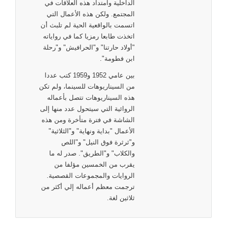
الداخلية وامتداد هذه العلاقات في
المجتمع. ولكن هذه الأعمال التي
اتسمت بالواقعية الحية لم تلبث أن
اتخذت طابعا رمزيا كما في رواياته
"أولاد حارتنا" و"الحرافيش" و"رحلة
ابن فطومة".
بين عامي 1952 و1959 كتب عددا
من السيناريوهات للسينما، ولم تكن
هذه السيناريوهات تتصل بأعماله
الروائية التي سيتحول عدد منها إلى
الشاشة في فترة متأخرة ومن هذه
الأعمال "بداية ونهاية" و"الثلاثية"
و"ثرثرة فوق النيل" و"اللص
والكلاب" و"الطريق". صدر له ما
يقرب من الخمسين مؤلفا من
الروايات والمجموعات القصصية.
ترجمت معظم أعماله إلي أكثر من
ثلاثين لغة.