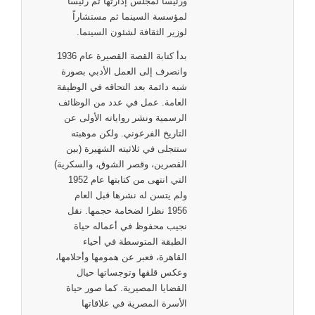
ورئيساً لمجلس إدارتها ثم رئيساً
لمؤسسة السينما ثم مستشاراً
لوزير الثقافة لشئون السينما.
بدأ كتابة القصة القصيرة عام 1936
وانصرف إلى العمل الأدبي بصورة
شبه دائمة بعد التحاقه في الوظيفة
العامة. عمل في عدد من الوظائف
الرسمية ونشر رواياته الأولى عن
التاريخ الفرعوني. ولكن موهبته
ستتجلى في ثلاثيته الشهيرة (بين
القصرين، وقصر الشوق، والسكرية)
التي انتهى من كتابتها عام 1952
ولم يتسن له نشرها قبل العام
1956 نظرا لضخامة حجمها. نقل
نجيب محفوظ في أعماله حياة
الطبقة المتوسطة في أحياء
القاهرة، فعبر عن همومها وأحلامها،
وعكس قلقها وتوجساتها حيال
القضايا المصيرية. كما صور حياة
الأسرة المصرية في علاقاتها