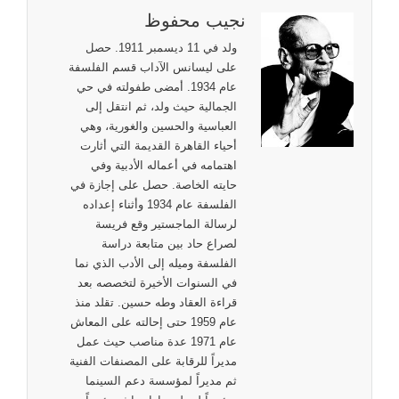
نجيب محفوظ
ولد في 11 ديسمبر 1911. حصل
على ليسانس الآداب قسم الفلسفة
عام 1934. أمضى طفولته في حي
الجمالية حيث ولد، ثم انتقل إلى
العباسية والحسين والغورية، وهي
أحياء القاهرة القديمة التي أثارت
اهتمامه في أعماله الأدبية وفي
حايته الخاصة. حصل على إجازة في
الفلسفة عام 1934 وأثناء إعداده
لرسالة الماجستير وقع فريسة
لصراع حاد بين متابعة دراسة
الفلسفة وميله إلى الأدب الذي نما
في السنوات الأخيرة لتخصصه بعد
قراءة العقاد وطه حسين. تقلد منذ
عام 1959 حتى إحالته على المعاش
عام 1971 عدة مناصب حيث عمل
مديراً للرقابة على المصنفات الفنية
ثم مديراً لمؤسسة دعم السينما