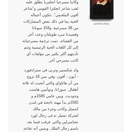
وكاتباً مسرحياً انجليزياً يطلق عليه
لقب شاعر انجلترا القومي و"شاعر
آفون الملحمي". تتكون أعماله
الحية بما في ذلك بعض المشاركات
من 38 مسرحية، و154 سوناتا
وقصيدتا سرد طويلتان وعدد آخر
من القصائد. تمت ترجمة مسرحياته
إلى كل اللغات الحية الرئيسية وتتم
تأديتهم أكثر بكثير من مؤلفات أي
كاتب مسرحي آخر.
ولد شكسبير وتربى في سترادفورد
- آبون - آفون. وفي سن 18 تزوج
من آن هاثاواي والتي أنجبت له ثلاثة
أطفال: سوزانا، وتوأمين هامنت
وجوديث. وبين عامي 1585م و
1592م بدأ مهنة ناجحة في لندن
كممثل وكاتب وجزء من مالك
لشركة تمثيل تدعى رجال لورد
تشامبرلين والتي عرفت فيما بعد
باسم رجال الملك. ويتبين أنه تقاعد