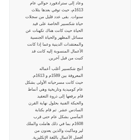
وعاد إلى سترادفورد حوالي عام
1613م، حيث توفي بعدها بثلاث
سنوات. بقى عدد قليل من سجلات
حياة شكسبير الخاصة على قيد
الحياة حيث كانت هناك تكهنات عن
مسائل المظهر والحياة الجنسية
والمعتقدات الدينية وعما إذا كانت
الأعمال المنسوبة إليه كانت قد
كتبت من قبل آخرين.
أنتج شكسبير أغلب أعماله
المعروفة بين 1589م و 1613م.
حيث كانت مسرحياته الأولى بشكل
عام كوميدية وتاريخية وهي أنماط
قام برفعها إلى ذروة التعقيد
والحبكة الفنية بحلول نهاية القرن
السادس عشر. ثم قام بكتابة
المآسي بشكل عام حتى قرب
1608م بما في ذلك هاملت والملك
لير وماكبث والذين يعدون من
أفضل الأعمال باللغة الإنكليزية.