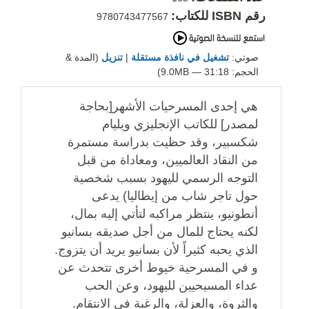
رقم ISBN للكتاب:
9780743477567
صوتي:
تشغيل في نافذة مستقلة
|
تنزيل
(المدة &
الحجم: 31:18 — 9.0MB)
هي إحدى المسرحيات الأشهر[بحاجة
لمصدر] للكاتب الإنجليزي ويليام
شكسبير، وقد حظيت بدراسة مستمرة
من النقاد العالميين، ومعاداة من قبل
التوجه الرسمي لليهود بسبب شخصية
حول تاجر شاب من إيطاليا) يدعى
أنطونيو، ينتظر مراكبه لتأتي إليه بمال،
لكنه يحتاج للمال من أجل صديقه بسانيو
الذي يحبه كثيراً لأن بسانيو يريد أن يتزوج.
و في المسرحية خيوط أخرى تتحدث عن
عداء المسيحيين لليهود، وعن الحب
والثروة، والعزلة، والرغبة في الانتقام.