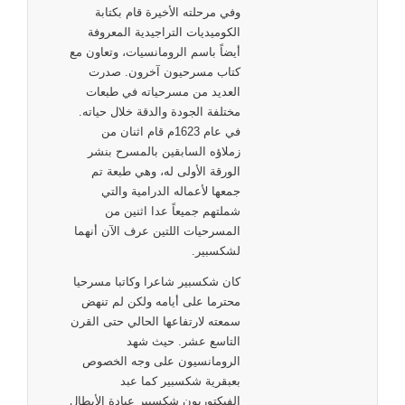
وفي مرحلته الأخيرة قام بكتابة
الكوميديات التراجيدية المعروفة
أيضاً باسم الرومانسيات، وتعاون مع
كتاب مسرحيون آخرون. صدرت
العديد من مسرحياته في طبعات
مختلفة الجودة والدقة خلال حياته.
في عام 1623م قام اثنان من
زملاؤه السابقين بالمسرح بنشر
الورقة الأولى له، وهي طبعة تم
جمعها لأعماله الدرامية والتي
شملتهم جميعاً عدا اثنين من
المسرحيات اللتين عرف الآن أنهما
لشكسبير.
كان شكسبير شاعرا وكاتبا مسرحيا
محترما على أيامه ولكن لم تنهض
سمعته لارتفاعها الحالي حتى القرن
التاسع عشر. حيث شهد
الرومانسيون على وجه الخصوص
بعبقرية شكسبير كما عبد
الفيكتوريون شكسبير عبادة الأبطال