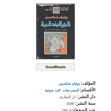
GoodReads
المؤلف:
ويليام شكسبير
الأقسام:
المسرحيات
,
كتب صوتية
دار النشر:
دار المعارف
سنة النشر:
1598
عدد الصفحات:
165