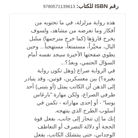
رقم ISBN للكتاب:
9780571139613
هذه رواية مزلزلة، في ما تحتويه من
أفكار وما تعرضه من مشاهد، ولسوف
يخرج قارؤها (كما خرج مترجمها) مبلبل
البال، محيَّراً، مستمتعاً، مستهجناً... وحين
يطوي صفحتها الأخيرة سيجد نفسه أمام
السؤال الحتمي، وبعدُ؟...
في الرواية صراع (وهل تكون رواية
بغيره؟) بين معسكرين، قوتين، وقد يتبادر
إلى الذهن أن الكاتب يمثل (أو يتبنى) أحد
طرفي الصراع، ولكن مهارة "بارغاس
يوسا" - أو إحدى مهاراته - تكمن في
أسلوب الطرح الذي ينتهجه.
إنك ما إن تنحاز إلى جانب، بفعل قوة
الحجة أو دلالة التصرف أو التعاطف
الوجداني، حتى ينتشلك الكاتب، بفعل