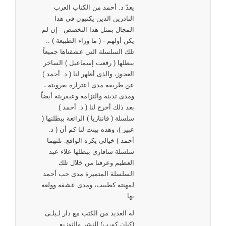
يعدّ د. أحمد من الكتاب العرب
النادرين الذين يكتبون في هذا
المجال بمثل هذا التخصص - إن لم
يكن أولهم - ( ما وراء الطبيعة ) ..
تلك السلسلة التي عشقناها جميعاً
ببطلها ( رفعت إسماعيل ) الساخر
العجوز، والذى أظهر لنا ( د. أحمد )
عن طريقه مدى اعتزازه بعروبته ،
ومدى تدينه والتزامه وعبقريته أيضاً
بعد ذلك أخرج لنا ( د. أحمد )
سلسلة ( فانتازيا ) الرائعة ببطلتها (
عبير )، وهذه بينت لنا كم أن ( د.
أحمد ) خيالي يكره الواقع. تلتهما
سلسلة سافاري ببطلها علاء عبد
العظيم وعرفنا من خلال تلك
السلسلة المتميزة مدى حب أحمد
لمهنته كطبيب، ومدى عشقه وولعه
بها.
له العديد من الكتب مع دار لـيلـى
(كيان كورب) للنشر والتوزيع