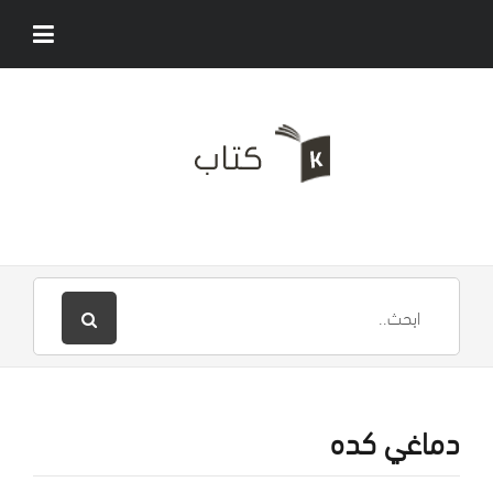
دماغي كده