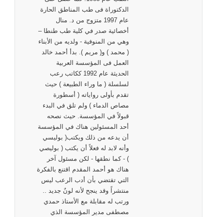
الدكتوراة فى طب المناطق الحارة
عام 1997 متزوج من د. منال
أخصائية صدر في كلية طب طنطا –
وهي من المنوفية - ولديه من الأبناء
( محمد ) و( مريم ). بدأ أحمد خالد
العمل فى المؤسسة العربية
الحديثة عام 1992 ككاتب رعب
لسلسلة ( ما وراء الطبيعة ) حيث
تقدم بأولى رواياته ( أسطورة
مصاص الدماء ) ولم تلق في البدء
قبولاً في المؤسسة. حيث نصحه
أحد المسئولين هناك في المؤسسة
أن يدعه من ذلك ويكتب( بوليسي
وأنه لابد له فعلاً أن يكتب ( بوليصي
) - كما نطقها - لكن مسئول آخر
هناك هو أحمد المقدم اقتنع بالفكرة
التي تقتضي بأن أدب الرعب ليس
منتشراً وقد ينجح لأنه لونٌ جديد ..
ورتب له مقابلة مع الأستاذ حمدي
مصطفى مدير المؤسسة الذي