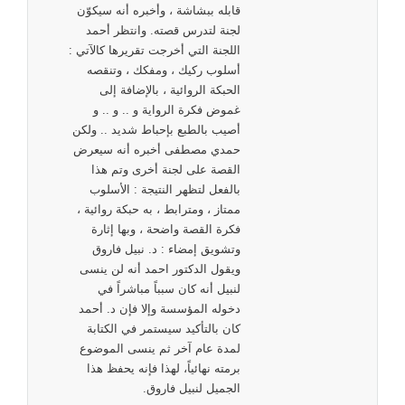
قابله ببشاشة ، وأخبره أنه سيكوّن
لجنة لتدرس قصته. وانتظر أحمد
اللجنة التي أخرجت تقريرها كالآتي :
أسلوب ركيك ، ومفكك ، وتنقصه
الحبكة الروائية ، بالإضافة إلى
غموض فكرة الرواية و .. و .. و
أصيب بالطبع بإحباط شديد .. ولكن
حمدي مصطفى أخبره أنه سيعرض
القصة على لجنة أخرى وتم هذا
بالفعل لتظهر النتيجة : الأسلوب
ممتاز ، ومترابط ، به حبكة روائية ،
فكرة القصة واضحة ، وبها إثارة
وتشويق إمضاء : د. نبيل فاروق
ويقول الدكتور احمد أنه لن ينسى
لنبيل أنه كان سبباً مباشراً في
دخوله المؤسسة وإلا فإن د. أحمد
كان بالتأكيد سيستمر في الكتابة
لمدة عام آخر ثم ينسى الموضوع
برمته نهائياً، لهذا فإنه يحفظ هذا
الجميل لنبيل فاروق.