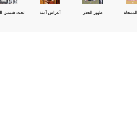
لممحاة
طيور الحذر
أعراس آمنة
تحت شمس ال