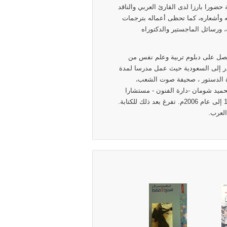
حضورا بارزا لدى القارئ العربي والناقد
ته وأشعاره، كما تحظى أعماله بترجمات
، ورسائل الماجستير والدكتوراه
صل على دبلوم تربية وعلم نفس من
عمان لإعداد المعلمين في عمان عام 1976م. غادر إلى السعودية حيث عمل مدرسا لمدة
ار ،جريدة الدستور ، صحيفة صوت الشعب،
في مؤسسة عبد الحميد شومان -دارة الفنون - مستشارا
ثقافيا للمؤسسة، ومديرا للنشاطات الأدبية فيها بين عامي 1996 إلى عام 2006م. تفرغ بعد ذلك للكتابة.
العرب.