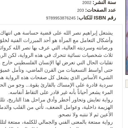
سنة النشر:
2002
عدد الصفحات:
203
رقم ISBN للكتاب:
9789953876245
يشتغل إبراهيم نصر الله على قضية حساسة هي انتهاك الجس
وأشكال التعامل مع المرأة هو أحد المبررات الفنية لخلق
ورصانته وسرديته العالية، التي عرف بها نصر الله كرو
ثلاث شخصيات نسائية تتحرك في هذه الرواية، لكن الر
تقلبات الحال التي تعرض لها الإنسان الفلسطيني خارج وط
حتى أواسط التسعينات من القرن الماضي، وتأمل عميق ل
الشيء الأساس الذي يشغل كل صفحات هذه الرواية هي 
سردية قادرة على الإمساك بالقارئ بقوة... وجو من الحد
المرء يشعر أحياناً بأنه غير قادر على التقاط أنفاسه.
رواية تعايش وتحاور أخطر وأدق مراحل هذا التاريخ، تلك
الهزيمة داخلية، وعوامل الضعف، تأتي من القلب والدماغ
الأعين ثم لا ننتبه ولا نصحو.
رواية ممتعة بالمعنى الفني والجمالي للكلمة، ممتعة لتل