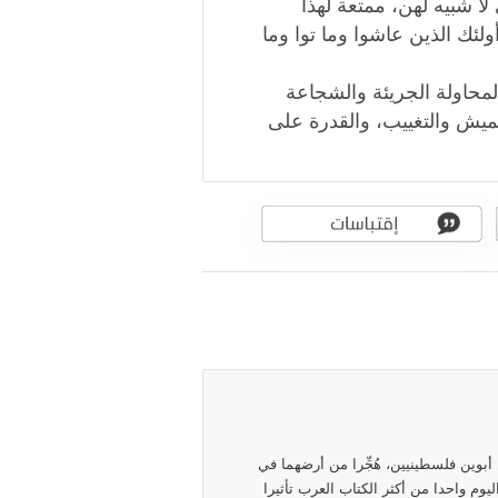
لا شبيه لهن، ممتعة لهذا
لئك الذين عاشوا وما توا وما
المحاولة الجريئة والشجاعة
تهميش والتغييب، والقدرة على
 و أديب من مواليد عمّان، الأردن،عام 1954م من أبوين فلسطينيين، هُجِّرا من أرضهما في
ن)،28 كم غربي القدس عام 1948م، يعتبر اليوم واحدا من أكثر الكتاب العرب تأثيرا