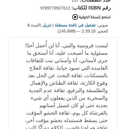
عدد الصفحات:
237
رقم ISBN للكتاب:
9789770927612
صوتي:
تشغيل في نافذة مستقلة
|
تنزيل
(المدة &
الحجم: 2:39:18 — 145.8MB)
ليست فروسية والنبي، أنا لن أُحمل أحدًا
مسئولية ما أصبحت عليه، أنا أستحق ما
جرى لأسناني، أنا وأسناني نبت للثقافات
الفاسدة التي تسود حياتنا، ثقافة العلاج
بالمسكنات، ثقافة البحث عن الحل بعد
وقوع الكارثة، ثقافة الطناش والإهمال
والطلسقة والترقيع، ثقافة عدم الجدية
والسخرية من الذين يفعلون أي شيء
بجدية حتى لو كان غسيل أسنانهم
بالفرشاة كل يوم، ثقافة الحشو المؤقت
حتى يسقط فنستبدله بحشو مؤقت آخر،
ثقافة هو إحنا فاضيين للكلام ده أيًّا كانت