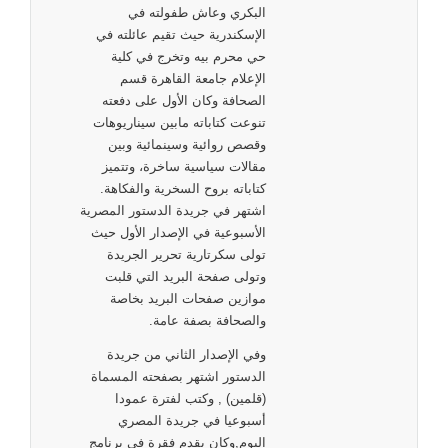
البكري وعاش طفولته في
الإسكندرية حيث تقيم عائلته في
حي محرم بيه وتخرج في كلية
الإعلام جامعة القاهرة قسم
الصحافة وكان الأول على دفعته
تنوعت كتاباته مابين سيناريوهات
وقصص روائية وسينمائية وبين
مقالات سياسية ساخرة، وتتميز
كتاباته بروح السخرية والفكاهة.
اشتهر في جريدة الدستور المصرية
الأسبوعية في الإصدار الأول حيث
تولى سكرتارية تحرير الجريدة
وتولى صفحة البريد التي قلبت
موازين صفحات البريد بخاصة
والصحافة بصفة عامة.
وفي الإصدار الثاني من جريدة
الدستور اشتهر بصفحته المسماة
(قلمين) , وكتب لفترة عمودا
أسبوعيا في جريدة المصري
اليوم,وكان يقدم فقرة في برنامج