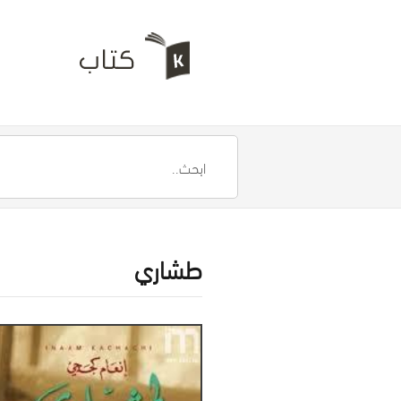
طشاري