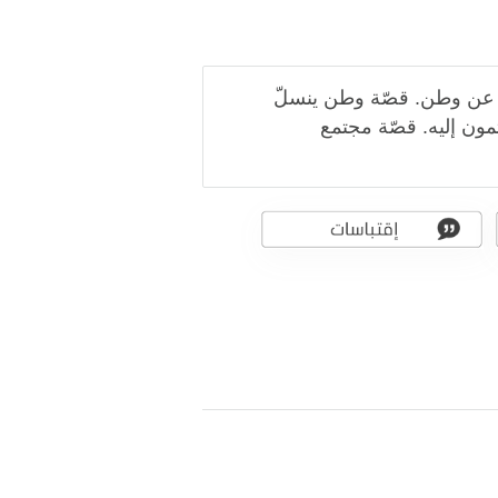
حث عن وطن. قصّة وطن ينسلّ
مون إليه. قصّة مجتمع