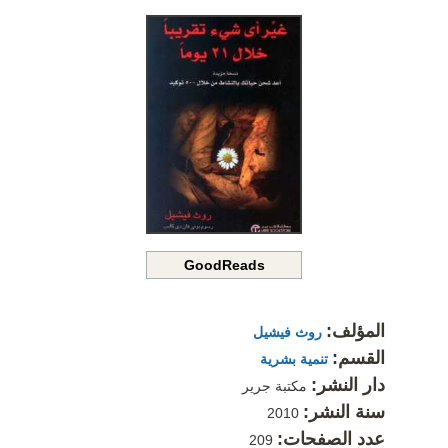
GoodReads
المؤلف:
روث فيشيل
القسم:
تنمية بشرية
دار النشر:
مكتبة جرير
سنة النشر:
2010
عدد الصفحات:
209