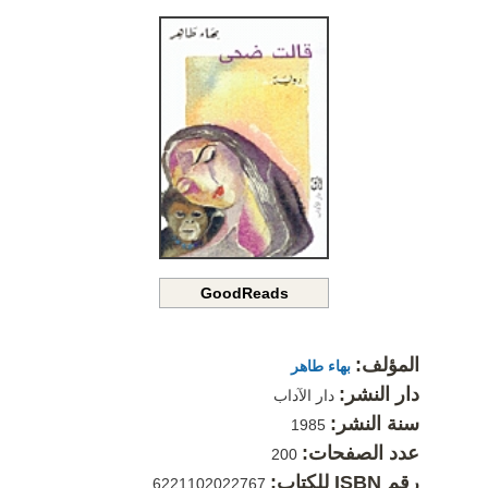
GoodReads
المؤلف:
بهاء طاهر
دار النشر:
دار الآداب
سنة النشر:
1985
عدد الصفحات:
200
رقم ISBN للكتاب:
6221102022767