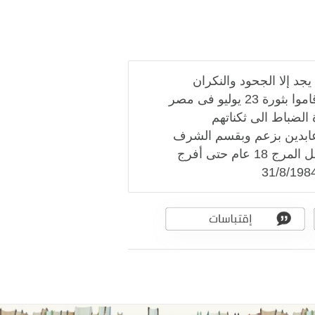
 إلا الجحود والنكران
والغدر ممن تصدى لحمايتهم من الضباط الشبان الذين قاموا بثورة 23 يوليو فى مصر
الضباط الى ثكناتهم
عابدين بزعم وبقسم الشرف
العسكرى لأن يعود الى مكتبه بعد أسبوع فظل فى معتقل المرج 18 عام حتى أفرج