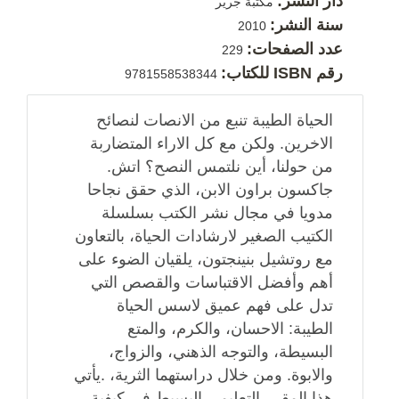
دار النشر:
مكتبة جرير
سنة النشر:
2010
عدد الصفحات:
229
رقم ISBN للكتاب:
9781558538344
الحياة الطيبة تنبع من الانصات لنصائح
الاخرين. ولكن مع كل الاراء المتضاربة
من حولنا، أين نلتمس النصح؟ اتش.
جاكسون براون الابن، الذي حقق نجاحا
مدويا في مجال نشر الكتب بسلسلة
الكتيب الصغير لارشادات الحياة، بالتعاون
مع روتشيل بنينجتون، يلقيان الضوء على
أهم وأفضل الاقتباسات والقصص التي
تدل على فهم عميق لاسس الحياة
الطيبة: الاحسان، والكرم، والمتع
البسيطة، والتوجه الذهني، والزواج،
والابوة. ومن خلال دراستهما الثرية، .يأتي
هذا المقرر التعليمي البسيط في كيفية