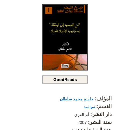
GoodReads
المؤلف:
جاسم محمد سلطان
القسم:
سياسة
دار النشر:
أم القرى
سنة النشر:
2007
عدد الصفحات: