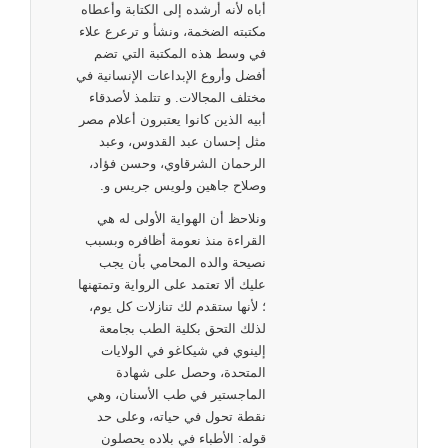
أباه لأنه أرشده إلى الكتابة وأعطاه
مكتبته الضخمة، ونشأ و ترعرع علاء
في وسط هذه المكتبة التي تضم
أفضل وأروع الإبداعات الإنسانية في
مختلف المجالات. و تتلمذ لأصدقاء
أبيه الذين كانوا يعتبرون أعلام مصر
مثل إحسان عبد القدوس، وعبد
الرحمان الشرقاوي، وحسن فؤاد،
وصلاح جاهين ولويس جريس و.
ونلاحظ أن الهواية الأولى له هي
القراءة منذ نعومة أظافره وبسبب
نصيحة والده المحامي بأن يجب
عليك ألا تعتمد علی الرواية وتمتهنها
؛ لأنها ستقدم لك تنازلات كل يوم،
لذلك التحق بكلية الطب بجامعة
إلينوي في شيكاغو في الولايات
المتحدة، وحصل علی شهادة
الماجستير في طب الأسنان، وهي
نقطة تحول في حياته، وعلی حد
قوله: الأطباء في بلاده يحصلون