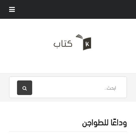
وداعًا للطواجن