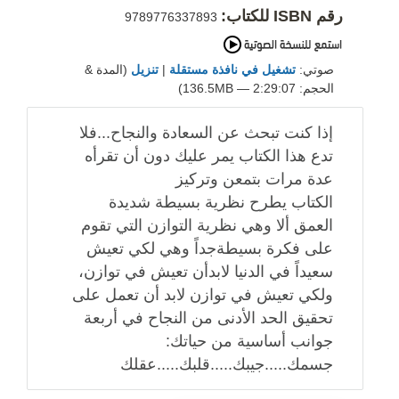
رقم ISBN للكتاب:
9789776337893
صوتي:
تشغيل في نافذة مستقلة
|
تنزيل
(المدة &
الحجم: 2:29:07 — 136.5MB)
إذا كنت تبحث عن السعادة والنجاح...فلا
تدع هذا الكتاب يمر عليك دون أن تقرأه
عدة مرات بتمعن وتركيز
الكتاب يطرح نظرية بسيطة شديدة
العمق ألا وهي نظرية التوازن التي تقوم
على فكرة بسيطةجداً وهي لكي تعيش
سعيداً في الدنيا لابدأن تعيش في توازن،
ولكي تعيش في توازن لابد أن تعمل على
تحقيق الحد الأدنى من النجاح في أربعة
جوانب أساسية من حياتك:
جسمك.....جيبك.....قلبك.....عقلك