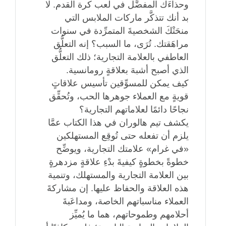
وحذاءَك المفضَّل في لعب كرة القدم. لا
بد أنك تتذكَّر ماركات الملابس التي
منحَتْكَ الشخصيةَ المتمرِّدة في سنوات
مراهَقتك. تُرَى، ما السبب؟ إنه التعلُّق
العاطفي بالعلامة التجارية؛ ذلك التعلُّق
الذي أصبح أشبهَ بعلاقةٍ رومانسية.
كيف يمكن للمسوِّقين تأسيس علاقاتٍ
قويةٍ مع العملاء جوهرها الحب، وتُحقِّق
نجاحًا دائمًا لعلاماتهم التجارية؟
يكشف تيم هالوران في هذا الكتاب عمَّا
يلزم أن تفعله حتى تُوقِع المستهلكين
«في غرام» علامتك التجارية، ويوضِّح
خطوةً بخطوةٍ كيفيةَ بدْءِ علاقةٍ مزدهرةٍ
بين العلامة التجارية والمستهلك، وتنمية
هذه العلاقة والحفاظ عليها. إن مشاركةَ
العملاء مناسباتهم الخاصة، ومداعَبةَ
أحلامهم وطموحاتهم، هما ما يُميِّز