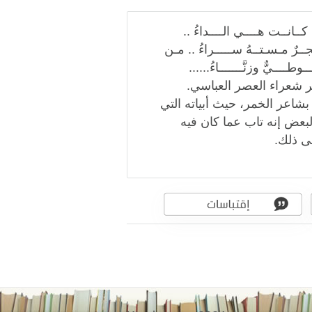
ــانــت هــــي الــــداءُ ..
ـرٌ مـسـتــهُ ســـــراءُ .. مـن
ـــيٌّ وزنَّـــــــاءُ......
 شعراء العصر العباسي.
شاعر الخمر، حيث أبياته التي
لبعض إنه تاب عما كان فيه
ى ذلك.