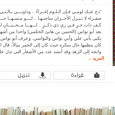
“دع عنـك لومـي فـإن الـلـوم إغــراءُ .. وداونـــي بـالـتـي ك
صفـراء لا تـنـزل الأحــزان ساحتـهـا .. لــــو مـسـهــا حــجـ
كـف ذات حـرٍ فـي زي ذي ذكــرٍ .. لـــهـــا مــحــبـــانِ لـــوطـ
يعد أبو نواس (الحسن بن هانئ الحكمي) واحدا من أشهر
يكنى بأبي علي وأبي نؤاس والنؤاسي. وعرف أبو نواس ب
كان ينظمها حال سكره حيث كان إلى الخمر ميالاً، قال ا
واتجه إلى الزهد وقد أنشد عدد من الأشعار التي تدل عل
المزيد →