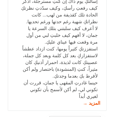
|سألتكِ يوم ذاك إن كنتِ مسترجلة، أذكر
كيف رفعتِ رأسكِ، وكيف سدّدتِ نظرتكِ
الحادة تلك كقذيفة من لهب... كانت
نظراتكِ شهية رغم حدتها ورغم تحديها.
لا أعرف كيف سلبتني بتلك السرعة يا
جمان، لا أفهم كيف خلبتِ لبي من أول
مرة وقعت فيها عيناي عليكِ.
استفززتكِ كثيراً يومها، كنت ازداد عطشاً
لاستفزازكِ بعد كل كلمة وبعد كل جملة،
عصبيتكِ كانت لذيذة، احمرار أذنيكِ كان
مثيراً، كنتِ (المنشودة) باختصار ولم أكن
لأفرط بكِ بعدما وجدتكِ.
حينما غادرتِ المقهى يا جمان، قررت أن
تكوني لي، لم أكن لأسمح بأن تكوني
لغيري أبداً
المزيد →