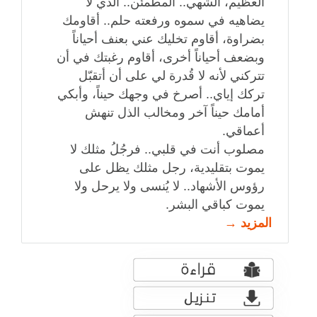
العظيم، الشهي.. المطمئن.. الذي لا
يضاهيه في سموه ورفعته حلم.. أقاومك
بضراوة، أقاوم تخليك عني بعنف أحياناً
وبضعف أحياناً أخرى، أقاوم رغبتك في أن
تتركني لأنه لا قُدرة لي على أن أتقبّل
تركك إياي.. أصرخ في وجهك حيناً، وأبكي
أمامك حيناً آخر ومخالب الذل تنهش
أعماقي.
مصلوب أنت في قلبي.. فرجُلُ مثلك لا
يموت بتقليدية، رجل مثلك يظل على
رؤوس الأشهاد.. لا يُنسى ولا يرحل ولا
يموت كباقي البشر.
المزيد →