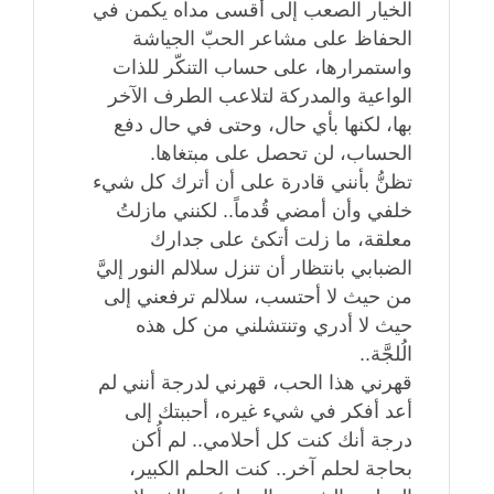
الخيار الصعب إلى أقسى مداه يكمن في
الحفاظ على مشاعر الحبّ الجياشة
واستمرارها، على حساب التنكّر للذات
الواعية والمدركة لتلاعب الطرف الآخر
بها، لكنها بأي حال، وحتى في حال دفع
الحساب، لن تحصل على مبتغاها.
تظنُّ بأنني قادرة على أن أترك كل شيء
خلفي وأن أمضي قُدماً.. لكنني مازلتُ
معلقة، ما زلت أتكئ على جدارك
الضبابي بانتظار أن تنزل سلالم النور إليَّ
من حيث لا أحتسب، سلالم ترفعني إلى
حيث لا أدري وتنتشلني من كل هذه
الُلجَّة..
قهرني هذا الحب، قهرني لدرجة أنني لم
أعد أفكر في شيء غيره، أحببتك إلى
درجة أنك كنت كل أحلامي.. لم أُكن
بحاجة لحلم آخر.. كنت الحلم الكبير،