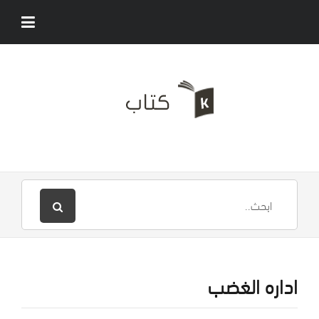
اداره الغضب