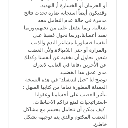
أو الحرمان أو الخسارة أ, التهديد.
وقديكون أيضاً استجابة ضارة تحدث نتائج
مدمرة في حالة عدم التعامل معه
بفعالية. ربما ننفعل على من نحبهم،وربما
نفقد أعصابنا،وربما نحول غضبنا على
أنفسنا فتساورنا مشاعر الندم والذنب
والمرارة أو حتى اللامبالاة.ولأن الغضب
شعور نحاول أن نخفيه عن أنفسنا وكذلك
عن الأخرين ،فاننا في الغالب لاندرك
مدى عمق هذا الغضب.
توضح لنا "جيل لندنفيلد" في هذه النسخة
المعدلة المطورة تماما من كتابها السهل :
-تأثير الغضب على أجسامنا وعقولنا.
-استراتيجيات لمنع تراكم الاحباطات.
-كيف يمكن أن نتعامل بحسم مع مشاكل
الغضب المكتوم والذي يتم توجيهه بشكل
خاطئ.