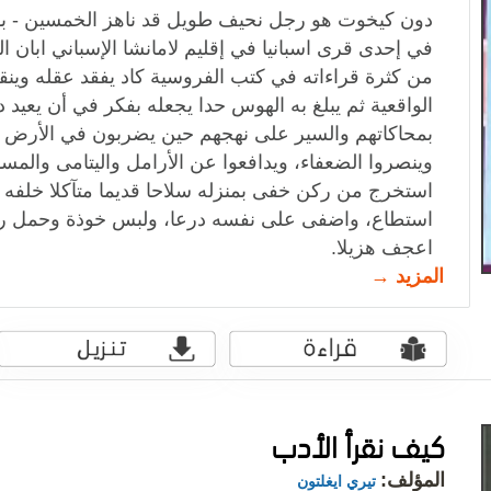
دون كيخوت هو رجل نحيف طويل قد ناهز الخمسين - ب
في إحدى قرى اسبانيا في إقليم لامانشا الإسباني ابان
من كثرة قراءاته في كتب الفروسية كاد يفقد عقله وينقطع
الواقعية ثم يبلغ به الهوس حدا يجعله بفكر في أن يعيد 
بمحاكاتهم والسير على نهجهم حين يضربون في الأرض 
وينصروا الضعفاء، ويدافعوا عن الأرامل واليتامى والمس
استخرج من ركن خفى بمنزله سلاحا قديما متآكلا خلفه ل
استطاع، واضفى على نفسه درعا، ولبس خوذة وحمل رم
اعجف هزيلا.
المزيد →
كيف نقرأ الأدب
المؤلف:
تيري ايغلتون