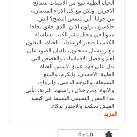
الحياة الطيبة تنبع من الانصات لنصائح
الاخرين. ولكن مع كل الاراء المتضاربة
من حولنا، أين نلتمس النصح؟ اتش.
جاكسون براون الابن، الذي حقق نجاحا
مدويا في مجال نشر الكتب بسلسلة
الكتيب الصغير لارشادات الحياة، بالتعاون
مع روتشيل بنينجتون، يلقيان الضوء على
أهم وأفضل الاقتباسات والقصص التي
تدل على فهم عميق لاسس الحياة
الطيبة: الاحسان، والكرم، والمتع
البسيطة، والتوجه الذهني، والزواج،
والابوة. ومن خلال دراستهما الثرية، .يأتي
هذا المقرر التعليمي البسيط في كيفية
العيش بحكمة والاختيار بذكاء.
المزيد →