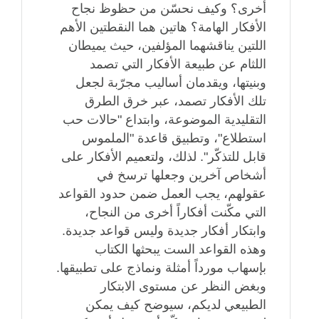
أخرى؟ وكيف نحسّن من حظوظ نجاح
الأفكار الهامة؟ هاتين هما النقطتين الأهم
اللتين يناقشهما المؤلفين، حيث يميطان
اللثام عن طبيعة الأفكار التي تصمد
وبنيتها، ويقدمان أساليب مجرّبة لجعل
تلك الأفكار تصمد، عبر خرق الطرق
التقليدية الموضوعة، وابتداع "حالات حب
استطلاع"، وتطبيق قاعدة "الملموس
قابل للتذكّر". لذلك، ولتعميم الأفكار على
أشخاص آخرين وجعلها ترسخ في
عقولهم، يجب العمل ضمن حدود القواعد
التي مكّنت أفكاراً أخرى من النجاح،
وابتكار أفكار جديدة وليس قواعد جديدة.
وهذه القواعد الست يبحثها الكتاب
بإسهاب مورداً أمثلة ونماذج على تطبيقها.
وبغض النظر عن مستوى الابتكار
الطبيعي لديكم، سيوضح كيف يمكن