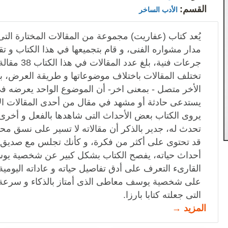
القسم:
الأدب الساخر
يُعد كتاب (عفاريت) مجموعة من المقالات المختارة ال
مدار مشواره الفنى، و قام بتجميعها في هذا الكتاب و ت
جرعات فنية، بلغ عدد المقالات في هذا الكتاب 38 مقالة.
تختلف المقالات باختلاف موضوعاتها و طريقة العرض، 
الأخر متصل - بمعنى اخر- أن الموضوع الواحد يعرضه في م
يستدعى حادثة أو مشهد في مقال من أحدى المقالات ال
يروى الكتاب بعض الأحداث التى شاهدها بالفعل و أخرى ي
تحدث له، جدير بالذكر أن مقالاته لا تسير على نسق محدد
قد تحتوى على أكثر من فكرة، و كأنك تجلس مع صديق
أحداث حياته، يفصح الكتاب بشكل كبير عن شخصية ي
القارىء التعرف على أدق تفاصيل حياته و عاداته اليومية
على شخصية يوسف معاطى الذى أمتاز بالذكاء و سرعة ا
التى جعلته كتابا بارزا.
المزيد →