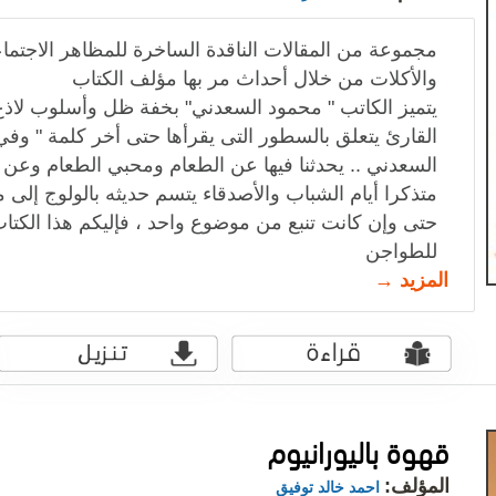
مجموعة من المقالات الناقدة الساخرة للمظاهر الاجتماع
والأكلات من خلال أحداث مر بها مؤلف الكتاب
يتميز الكاتب " محمود السعدني" بخفة ظل وأسلوب لاذ
القارئ يتعلق بالسطور التى يقرأها حتى أخر كلمة " وف
السعدني .. يحدثنا فيها عن الطعام ومحبي الطعام وعن ص
متذكرا أيام الشباب والأصدقاء يتسم حديثه بالولوج إل
حتى وإن كانت تنبع من موضوع واحد ، فإليكم هذا الكتا
للطواجن
المزيد →
قهوة باليورانيوم
المؤلف:
احمد خالد توفيق