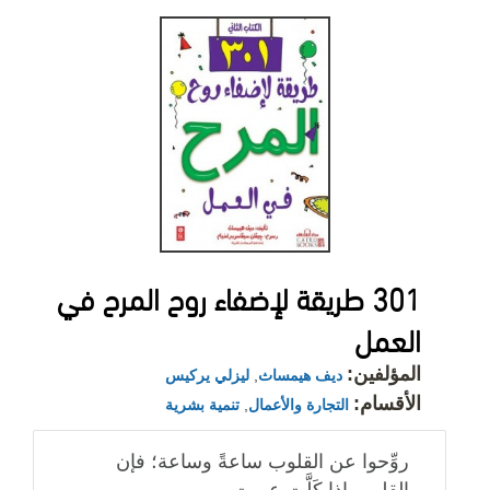
301 طريقة لإضفاء روح المرح في
العمل
المؤلفين:
ديف هيمساث
,
ليزلي يركيس
الأقسام:
التجارة والأعمال
,
تنمية بشرية
روِّحوا عن القلوب ساعةً وساعة؛ فإن
القلوب إذا كَلَّت عميت.