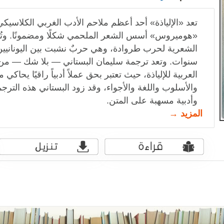
‎تعد «الإلياذة» أحد أعظم ملاحم الأدب الغربي الكلاسي
«هوميروس» أسس الشعر الملحمي شكلًا ومضمونًا. وتُمثل
الشعرية لحرب طروادة، وهي حربٌ نشبت بين اليونانيي
سنوات. وتعد ترجمة سليمان البستاني — بلا شك — من
العربية للإلياذة، حيث تعتبر بحق عملاً أدبياً راقيًا يح
والأسلوب واللغة والأجواء، وقد زود البستاني هذه الترج
وأدبية مسهبة على المتن.‎
المزيد →