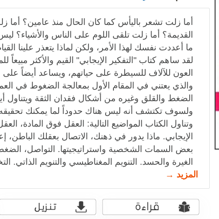
أما زلت تشعر باليأس كما كان الحال منذ عامين؟ أما ز
القديمة؟ أما زلت تلقى اللوم على الناس والأشياء؟ ليس 
ما أعددت نفسك لهذا الأمر، ولكن لماذا يتعذر علينا القيا
لقد ساهم كتاب "التفكير الإيجابي" القيم والأكثر مبيعاً لل
العون للآلاف للسيطرة على حياتهم، ويساعد أيضاً على
والذي يعتني في المقام الأول بمعالجة الضغوط في العم
الضغط والقلق وغيره من أشكال فقدان الثقة ويتناول أيض
ولسوف تكتشف أنه ليس هناك حدوداً لما يمكنك تحقيقه.
وتناول الكتاب المواضيع التالية: العقل فوق المادة، العقل
الإيجابي. ماذا يدور في ذهنك، الاتصال بعقلك الباطن، 
بعض السمات الشخصية واستراتيجيتها. التواصل، الضغط
الغيرة والحسد. التنويم المغناطيسي والتنويم الذاتي. ال
المزيد →