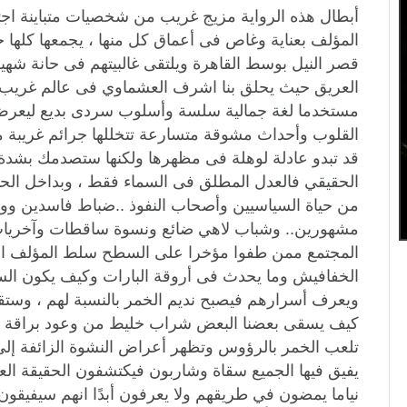
أبطال هذه الرواية مزيج غريب من شخصيات متباينة اجتماع
المؤلف بعناية وغاص فى أعماق كل منها ، يجمعها كلها 
قصر النيل بوسط القاهرة ويلتقى غالبيتهم فى حانة شهي
العريق حيث يحلق بنا اشرف العشماوي فى عالم غريب ب
مستخدما لغة جمالية سلسة وأسلوب سردى بديع ليعرض 
القلوب وأحداث مشوقة متسارعة تتخللها جرائم غريبة مف
قد تبدو عادلة لوهلة فى مظهرها ولكنها ستصدمك بشدة
الحقيقي فالعدل المطلق فى السماء فقط ، وبداخل ال
من حياة السياسيين وأصحاب النفوذ ..ضباط فاسدين وو
مشهورين.. وشباب لاهي ضائع ونسوة ساقطات وآخريات 
المجتمع ممن طفوا مؤخرا على السطح سلط المؤلف الض
الخفافيش وما يحدث فى أروقة البارات وكيف يكون الس
ويعرف أسرارهم فيصبح نديم الخمر بالنسبة لهم ، وستق
كيف يسقى بعضنا البعض شراب خليط من وعود براقة و
تلعب الخمر بالرؤوس وتظهر أعراض النشوة الزائفة إلى 
يفيق فيها الجميع سقاة وشاربون فيكتشفون الحقيقة ال
نياما يمضون في طريقهم ولا يعرفون أبدًا انهم سيفيقو