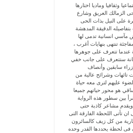
يا وثقافيا وماديا اختارها
حى الزمالك العريق وشارع
رة على النيل بذات الحى
تفاصيله الدقيقة المدهشة
مآسي انسانية تدمى لها
اجئة تنتهى بنهايات أغرب ،
 عندما تتعرف على جوهرها
حانة ستتعرف على جانب خفي
زراء سابقين وأنصاف
تائهات وشرائح عالية من
وء عليهم لترى معه حياة
اقي هو محور حياتهم جميعا
رأ بين سطور هذه الرواية
يقدم مشاعر كاذبة حتى
ان تأتى اللحظة الفارقة التى
عارية من كل زيف كالسائرون
ن فى لحظة يحددها القدر وحده