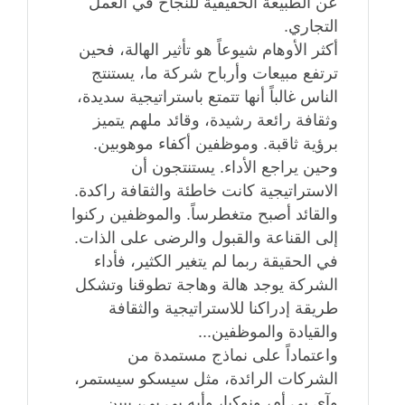
عن الطبيعة الحقيقية للنجاح في العمل
التجاري.
أكثر الأوهام شيوعاً هو تأثير الهالة، فحين
ترتفع مبيعات وأرباح شركة ما، يستنتج
الناس غالباً أنها تتمتع باستراتيجية سديدة،
وثقافة رائعة رشيدة، وقائد ملهم يتميز
برؤية ثاقبة. وموظفين أكفاء موهوبين.
وحين يراجع الأداء. يستنتجون أن
الاستراتيجية كانت خاطئة والثقافة راكدة.
والقائد أصبح متغطرساً. والموظفين ركنوا
إلى القناعة والقبول والرضى على الذات.
في الحقيقة ربما لم يتغير الكثير، فأداء
الشركة يوجد هالة وهاجة تطوقنا وتشكل
طريقة إدراكنا للاستراتيجية والثقافة
والقيادة والموظفين...
واعتماداً على نماذج مستمدة من
الشركات الرائدة، مثل سيسكو سيستمر،
وآي بي أم، ونوكيا، وأيه بي بي، يبين