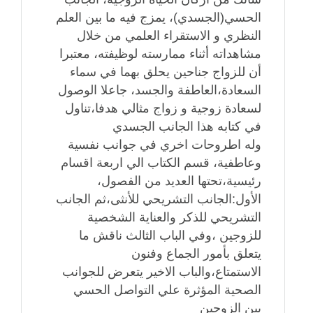
الحسي(الجسدي)، يمزج فيه ما بين العلم
النظري و الاستقراء العلمي من خلال
مشاهداته أثناء ممارسته لوظيفته، معتبرا
أن للزواج جناحين يحلق بهما في سماء
السعادة،العاطفة والجسد، جاعلا الوصول
لسعادة زوجية و زواج مثالي هدفا،تناول
في كتابه هذا الجانب الجسدي
وله اطروحات اخري في جوانب نفسية
وعاطفية، قسم الكتاب الي اربعة اقسام
رئيسية،تحتها العديد من الفصول،
الأول:الجانب التشريحي للأنثى،ثم الجانب
التشريحي للذكر والعناية الشخصية
للزوجين ،وفي الباب الثالث ناقش ما
يتعلق بأمور الجماع وفنون
الاستمتاع،والباب الاخير يتعرض للجوانب
الصحية المؤثرة علي التواصل الحسي
بين الزوجين