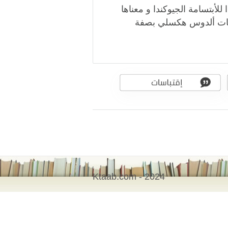
لأبتسامة الجيوكندا و معناها
تابات ألدوس هكسلي بصفة
Ktaab.com - 2024